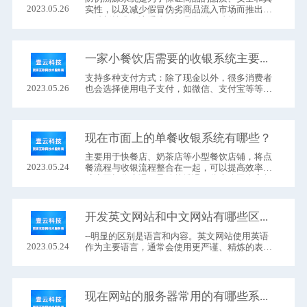
2023.05.26
实性，以及减少假冒伪劣商品流入市场而推出的
一种新技术。该系统一般具备以下功能：
一家小餐饮店需要的收银系统主要有哪些功能？
支持多种支付方式：除了现金以外，很多消费者
2023.05.26
也会选择使用电子支付，如微信、支付宝等等。
因此，收银系统必须支持识别和处理多种支付方
式，并具备适当的接口用于与相关的支付网关或
第三方支付软件进行连接。
现在市面上的单餐收银系统有哪些？
主要用于快餐店、奶茶店等小型餐饮店铺，将点
2023.05.24
餐流程与收银流程整合在一起，可以提高效率并
减少因操作失误而导致的错误。代表公司有客如
云、哗啦啦、美团等。
开发英文网站和中文网站有哪些区别？
--明显的区别是语言和内容。英文网站使用英语
2023.05.24
作为主要语言，通常会使用更严谨、精炼的表达
方式，而中文则会使用中文。在具体内容方面也
会有所不同，从文化差异和用户习惯等方面考
虑。
现在网站的服务器常用的有哪些系统？