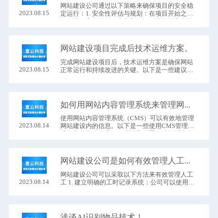
网站建设公司​通过以下策略来确保项目的安全稳
2023.08.15
定运行：1. 安全性评估与规划：在项目开始之
前，进行安全性评估和规划。识别潜在的安全风
险和威胁，并制定相应的安全措施和策略来防范
安全漏洞和攻击。
网站建设项目完成后技术运维方案。
完成网站建设​项目后，技术运维方案是确保网站
2023.08.15
正常运行和持续改进的关键。以下是一些建议的
技术运维方案1. 服务器和托管：选择合适的服务
器托管提供商，并确保服务器的性能和可靠性。
如何用网站内容管理系统来管理网站内的信息？
使用网站内容管理系统​（CMS）可以有效地管理
2023.08.14
网站建设内的信息。以下是一些使用CMS管理网
站内容的常见步骤：1. 安装和配置：选择适合你
的需求的CMS，并按照它的文档或指南进行安装
和配置。这包括设置数据库连接、设置管理员账
号和密码等基本配置。
网站建设公司是如何有效管理人工工时的？
网站建设公司​可以采取以下方法来有效管理人工
2023.08.14
工 1. 建立明确的工时记录系统：公司可以使用工
时记录系统来跟踪员工的工作时间和任务分配。
这可以是一个专门设计的软件，也可以是一个在
线的项目管理工具。员工需要记录每天的工作时
间，包括开始和结束时间，以及所从事的具体任
浅谈AI识别物品技术！