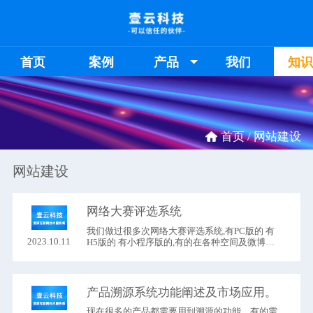
首页
案例
产品
我们
知
首页 /
网站建设
网站建设
网络大赛评选系统
我们做过很多次网络大赛评选系统,有PC版的 有
2023.10.11
H5版的 有小程序版的,有的在各种空间及微博内
营销传播,有的在公众号和各种视频平台传播,有的
在小程序内定向传播.首先 网络评选大赛系统大同
小异,一般有如下功能：
产品溯源系统功能阐述及市场应用。
现在很多的产品都需要用到溯源的功能，有的需