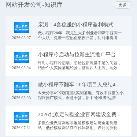
网站开发公司
-
知识库
更多
亲测：4套稳赚的小程序盈利模式
做小程序20年，我见过太多创业者和新手踩同一
2026.08.07
个大坑：凭着一腔热血熬夜开发，功能堆得满满
当当，界面做得漂漂亮亮，结果上线之后彻底傻
眼
小程序冷启动与拉新主流推广平台实操指南
针对小程序冷启动、初始拉新流量不足的问题，
2026.08.04
结合个人实操落地经验，整理四大主流、高效的
外部推广渠道。各渠道均适配不同用户群体与产
品类型
做小程序不翻车-20年项目人总结4个实操推广模式
今天分享4个我们团队实测落地、有效不踩雷的小
2026.08.03
程序推广模式，全是干货，新手/创业者/运营直
接抄作业
2026北京定制型企业官网建设全费用明细表（完整版）
多数企业做官网容易混淆模板建站与全定制建
2026.07.31
站，低价模板网站存在代码复用、设计同质化、
无独立源码、无法深度定制功能等问题，无法满