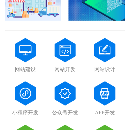
网站建设
网站开发
网站设计
小程序开发
公众号开发
APP开发