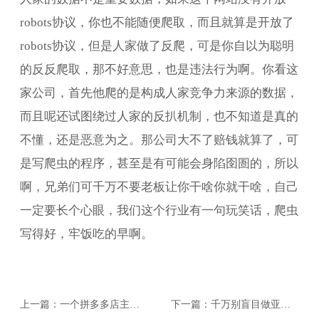
robots协议，你也不能随便爬取，而且就算是开放了
robots协议，但是人家做了反爬，可是你自以为聪明
的反反爬取，那不好意思，也是违法行为啊。你看这
家公司，首先他爬的是构成人家竞争力来源的数据，
而且呢还试图绕过人家的反扒机制，也不知道是真的
不懂，还是恶意为之。那公司大不了赔钱就算了，可
是写爬虫的程序，甚至是有可能会身陷囹圄的，所以
啊，兄弟们可千万不要老板让你干啥你就干啥，自己
一定要长个心眼，我们这个行业有一句玩笑话，爬虫
写得好，牢饭吃的早啊。
上一篇：一个拼多多店主的
下一篇：千万别盲目做亚马
无奈：明明店铺都爆单了，
逊！