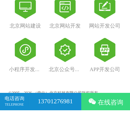
北京网站建设
北京网站开发
网站开发公司
小程序开发公司
北京公众号开发
APP开发公司
©2005－2026 （壹云）北京科技有限公司版权所有
电话咨询
京ICP备05064978号
13701276981

在线咨询
地址：北京市海淀区西三环北路89号中国外文大厦B座3层
TELEPHONE
壹云科技业务范围：网站建设/微信小程序/公众号/APP等服务