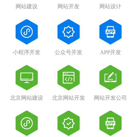
网站建设
网站开发
网站设计
小程序开发
公众号开发
APP开发
北京网站建设
北京网站开发
网站开发公司