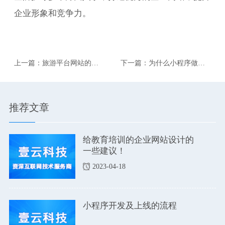
企业形象和竞争力。
上一篇：旅游平台网站的开
下一篇：为什么小程序做不
发重点与难点，用户对旅游
了太大的应用项目？具体有
平台网站的期望？
哪些限制？
推荐文章
给教育培训的企业网站设计的
一些建议！
2023-04-18
小程序开发及上线的流程