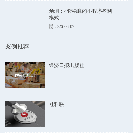
亲测：4套稳赚的小程序盈利
模式
2026-08-07
案例推荐
经济日报出版社
社科联