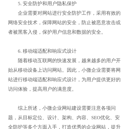
5. 安全防护和用户隐私保护
企业需要对网站进行安全防护工作，采用有效的
网络安全技术，保障网站的安全，防止被恶意攻击或
者被黑客入侵，保护用户信息和数据的安全。
6. 移动端适配和响应式设计
随着移动互联网的快速发展，越来越多的用户开
始从移动设备上访问网站。因此，小微企业需要将网
站进行移动端适配和响应式设计，为用户提供更好的
访问体验，提高用户的满意度。
综上所述，小微企业网站建设需要注意各项问
题，从目标定位、设计、架构、内容、SEO优化、安
全防护等多个方面入手，打造优秀的企业网站，提升