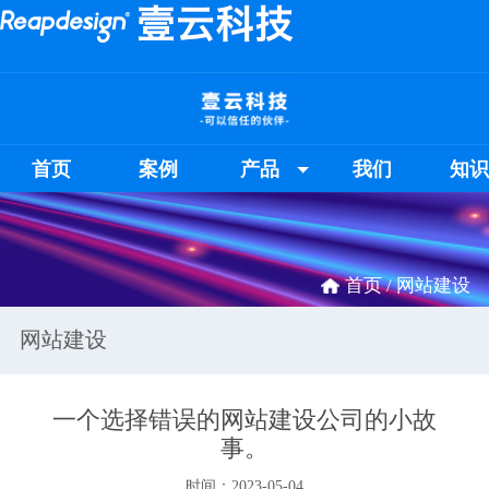
首页
案例
产品
我们
知
首页 /
网站建设
网站建设
一个选择错误的网站建设公司的小故
事。
时间：2023-05-04