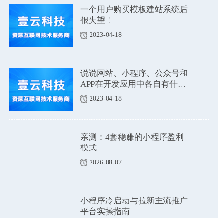
一个用户购买模板建站系统后
很失望！
2023-04-18
说说网站、小程序、公众号和
APP在开发应用中各自有什么
优点和缺点吗？
2023-04-18
亲测：4套稳赚的小程序盈利
模式
2026-08-07
小程序冷启动与拉新主流推广
平台实操指南