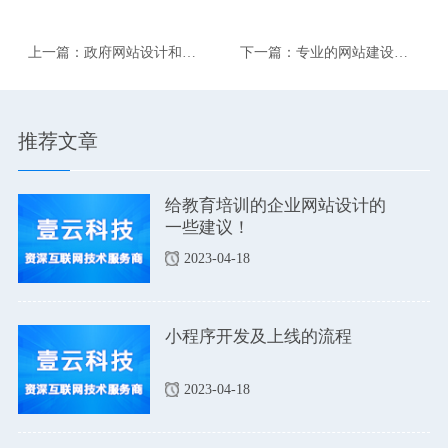
上一篇：政府网站设计和一
下一篇：专业的网站建设公
般的企业网站设计有什么不
司和业余的网站建设公司有
同点?
哪些不同？
推荐文章
给教育培训的企业网站设计的
一些建议！
2023-04-18
小程序开发及上线的流程
2023-04-18