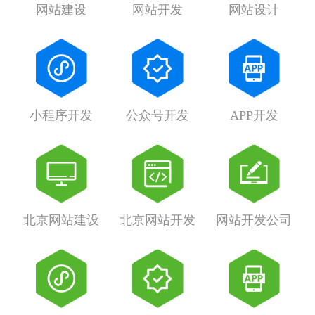
网站建设
网站开发
网站设计
小程序开发
公众号开发
APP开发
北京网站建设
北京网站开发
网站开发公司