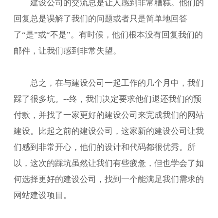
建设公司的交流总是让人感到非常糟糕。他们的
回复总是误解了我们的问题或者只是简单地回答
了“是”或“不是”。有时候，他们根本没有回复我们的
邮件，让我们感到非常失望。
总之，在与建设公司一起工作的几个月中，我们
踩了很多坑。--终，我们决定要求他们退还我们的预
付款，并找了一家更好的建设公司来完成我们的网站
建设。比起之前的建设公司，这家新的建设公司让我
们感到非常开心，他们的设计和代码都很优秀。所
以，这次的踩坑虽然让我们有些疲惫，但也学会了如
何选择更好的建设公司，找到一个能满足我们需求的
网站建设项目。