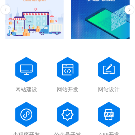
网站建设
网站开发
网站设计
小程序开发
公众号开发
APP开发