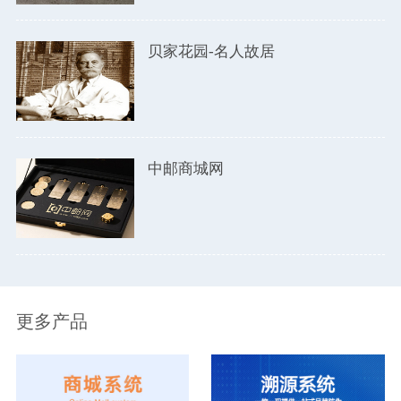
贝家花园-名人故居
中邮商城网
更多产品