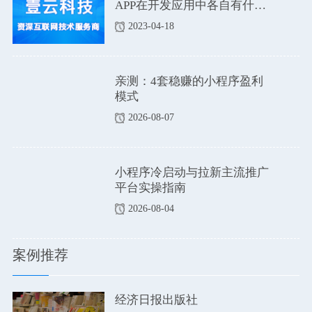
APP在开发应用中各自有什么
优点和缺点吗？
2023-04-18
亲测：4套稳赚的小程序盈利
模式
2026-08-07
小程序冷启动与拉新主流推广
平台实操指南
2026-08-04
案例推荐
经济日报出版社