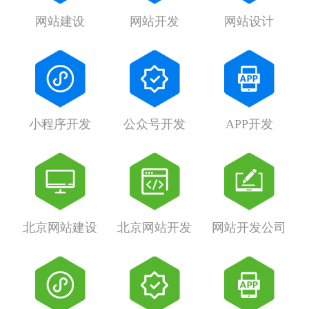
网站建设
网站开发
网站设计
小程序开发
公众号开发
APP开发
北京网站建设
北京网站开发
网站开发公司